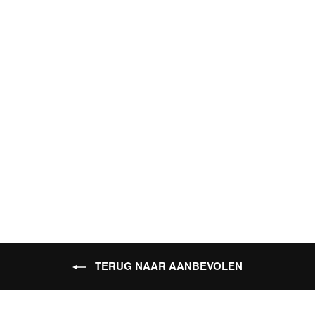
Nailbayo DOI Top Gel - New Formulation
€ 12,36
(Ex. BTW)
€ 14,96
(Inc. BTW)
Product bekijken
TERUG NAAR AANBEVOLEN