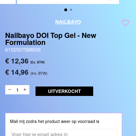
SLUITEN
(ESC)
NAILBAYO
Nailbayo DOI Top Gel - New
Formulation
6152507588506
Reguliere
€ 12,36
(Ex. BTW)
prijs
€ 14,96
(Inc. BTW)
UITVERKOCHT
−
+
Mail mij zodra het product weer op voorraad is