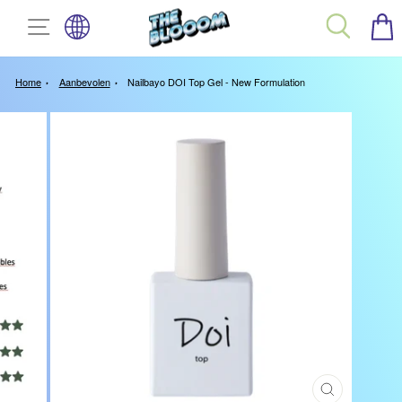
TAAL
Spring
SITE NAVIGATIE
ZOEK
naar
inhoud
Home
Aanbevolen
Nailbayo DOI Top Gel - New Formulation