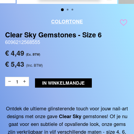
SLUITEN
(ESC)
COLORTONE
Clear Sky Gemstones - Size 6
6096212568555
Reguliere
€ 4,49
(Ex. BTW)
prijs
€ 5,43
(Inc. BTW)
IN WINKELMANDJE
−
+
Ontdek de ultieme glinsterende touch voor jouw nail-art
designs met onze gave
Clear Sky
gemstones! Of je nu
gaat voor een subtiele of opvallende look, onze gems
zijn verkrijgbaar in vijf verschillende maten - size 4, 6,