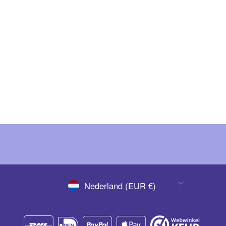
Fiote Glass Color – Waterful WF11
€ 12,36
(Ex. BTW)
€ 14,96
(Inc. BTW)
VALUTA
Nederland (EUR €)