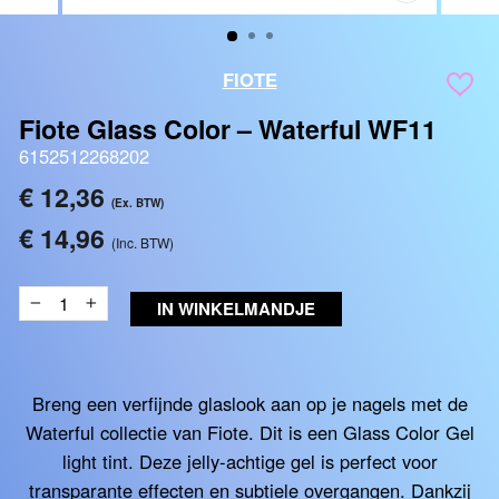
SLUITEN
(ESC)
FIOTE
Fiote Glass Color – Waterful WF11
6152512268202
Reguliere
€ 12,36
(Ex. BTW)
prijs
€ 14,96
(Inc. BTW)
IN WINKELMANDJE
−
+
Breng een verfijnde glaslook aan op je nagels met de
Waterful collectie van Fiote. Dit is een Glass Color Gel
light tint. Deze jelly-achtige gel is perfect voor
transparante effecten en subtiele overgangen. Dankzij