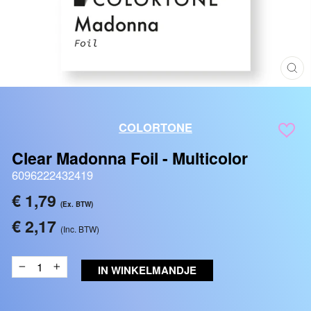
SLU
(ES
COLORTONE
Clear Madonna Foil - Multicolor
6096222432419
Reguliere
€ 1,79
(Ex. BTW)
prijs
€ 2,17
(Inc. BTW)
IN WINKELMANDJE
−
+