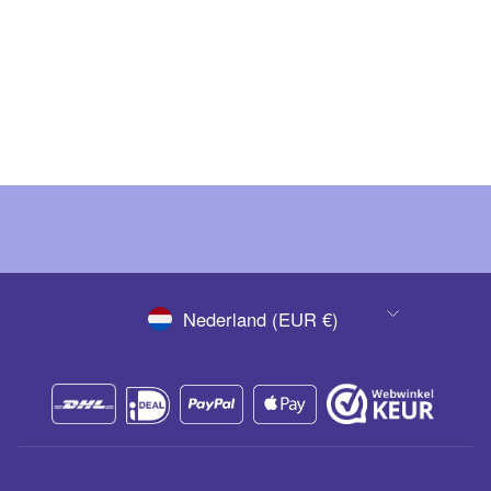
€ 1,79
(Ex. BTW)
€ 2,17
(Inc. BTW)
VALUTA
Nederland (EUR €)