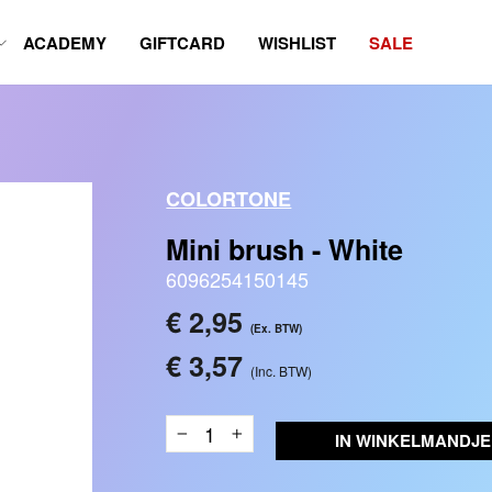
ACADEMY
GIFTCARD
WISHLIST
SALE
COLORTONE
Mini brush - White
6096254150145
Reguliere
€ 2,95
(Ex. BTW)
prijs
€ 3,57
(Inc. BTW)
IN WINKELMANDJE
−
+