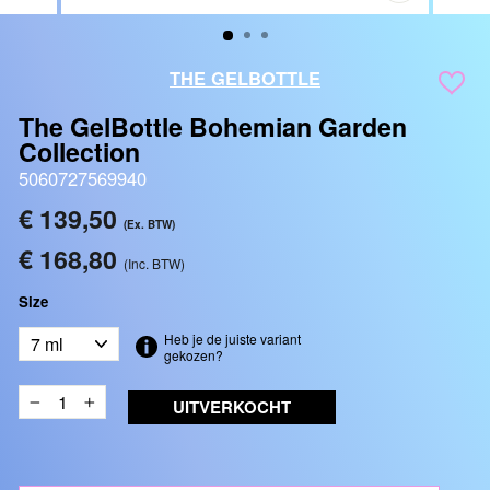
SLUITEN
(ESC)
THE GELBOTTLE
The GelBottle Bohemian Garden
Collection
5060727569940
Reguliere
€ 139,50
(Ex. BTW)
prijs
€ 168,80
(Inc. BTW)
Size
Heb je de juiste variant
gekozen?
UITVERKOCHT
−
+