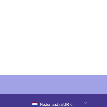
The GelBottle Bohemian Garden Collection
€ 139,50 - € 239,50
(Ex. BTW)
€ 168,80 - € 289,80
(Inc. BTW)
Opties bekijken
VALUTA
Nederland (EUR €)