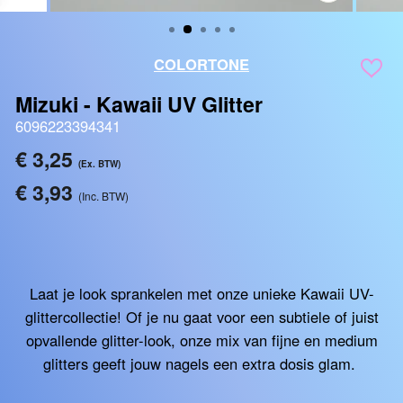
SLUITEN
(ESC)
COLORTONE
Mizuki - Kawaii UV Glitter
6096223394341
Reguliere
€ 3,25
(Ex. BTW)
prijs
€ 3,93
(Inc. BTW)
Laat je look sprankelen met onze unieke Kawaii UV-
glittercollectie! Of je nu gaat voor een subtiele of juist
opvallende glitter-look, onze mix van fijne en medium
glitters geeft jouw nagels een extra dosis glam.