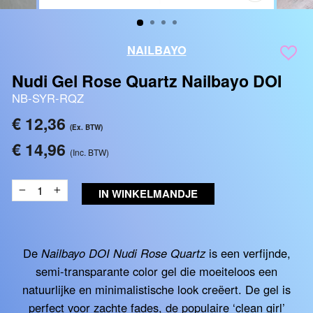
SLUITEN
(ESC)
NAILBAYO
Nudi Gel Rose Quartz Nailbayo DOI
NB-SYR-RQZ
Reguliere
€ 12,36
(Ex. BTW)
prijs
€ 14,96
(Inc. BTW)
IN WINKELMANDJE
−
+
De
Nailbayo DOI Nudi Rose Quartz
is een verfijnde,
semi-transparante color gel die moeiteloos een
natuurlijke en minimalistische look creëert. De gel is
perfect voor zachte fades, de populaire ‘clean girl’