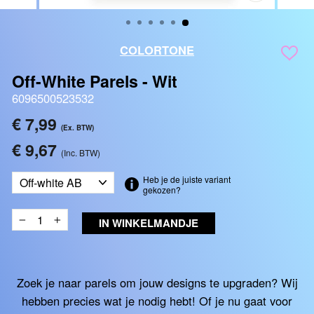
SLUITEN
(ESC)
COLORTONE
Off-White Parels - Wit
6096500523532
Reguliere
€ 7,99
(Ex. BTW)
prijs
€ 9,67
(Inc. BTW)
Title
Heb je de juiste variant
gekozen?
IN WINKELMANDJE
−
+
Zoek je naar parels om jouw designs te upgraden? Wij
hebben precies wat je nodig hebt! Of je nu gaat voor