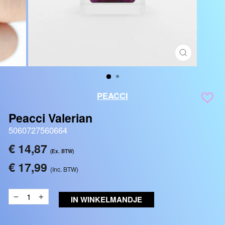
SLUITEN
(ESC)
PEACCI
Peacci Valerian
5060727560664
Reguliere
€ 14,87
(Ex. BTW)
prijs
€ 17,99
(Inc. BTW)
IN WINKELMANDJE
−
+