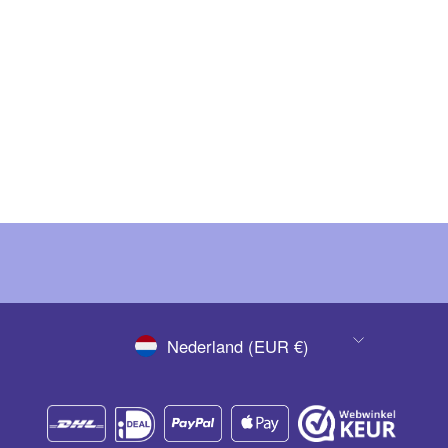
Peacci Valerian
€ 14,87
(Ex. BTW)
€ 17,99
(Inc. BTW)
VALUTA
Nederland (EUR €)