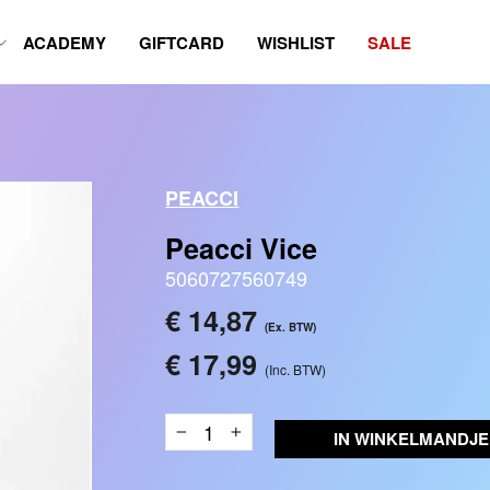
ACADEMY
GIFTCARD
WISHLIST
SALE
PEACCI
Peacci Vice
5060727560749
Reguliere
€ 14,87
(Ex. BTW)
prijs
€ 17,99
(Inc. BTW)
IN WINKELMANDJE
−
+