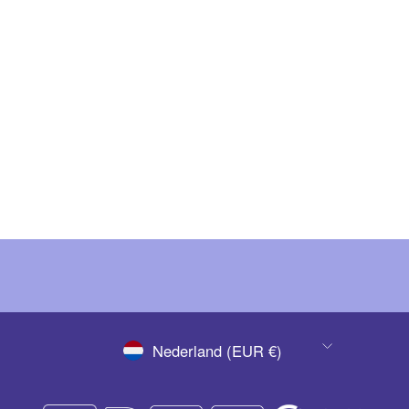
RIPOSO Snow Powder Set 4pcs/set
€ 41,28
(Ex. BTW)
€ 49,95
(Inc. BTW)
VALUTA
Nederland (EUR €)