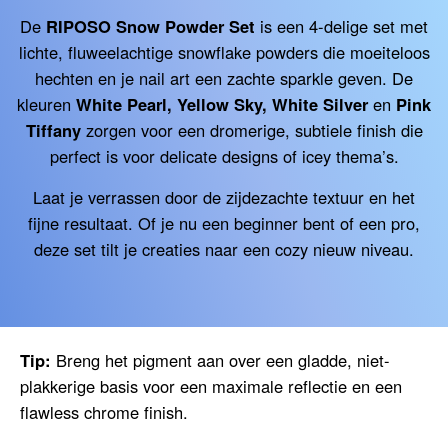
De
RIPOSO Snow Powder Set
is een 4-delige set met
lichte, fluweelachtige snowflake powders die moeiteloos
hechten en je nail art een zachte sparkle geven. De
kleuren
White Pearl, Yellow Sky, White Silver
en
Pink
Tiffany
zorgen voor een dromerige, subtiele finish die
perfect is voor delicate designs of icey thema’s.
Laat je verrassen door de zijdezachte textuur en het
fijne resultaat. Of je nu een beginner bent of een pro,
deze set tilt je creaties naar een cozy nieuw niveau.
Tip:
Breng het pigment aan over een gladde, niet-
plakkerige basis voor een maximale reflectie en een
flawless chrome finish.