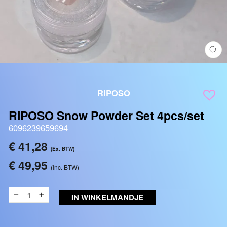
SLU
(ES
RIPOSO
RIPOSO Snow Powder Set 4pcs/set
6096239659694
Reguliere
€ 41,28
(Ex. BTW)
prijs
€ 49,95
(Inc. BTW)
IN WINKELMANDJE
−
+