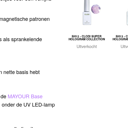
e magnetische patronen
SH12 - CLODI SUPER
SH13 - 
ls als sprankelende
HOLOGRAM COLLECTION
HOLOGRAM
Uitverkocht
Uitv
 nette basis hebt
s de
MAYOUR Base
n onder de UV LED-lamp