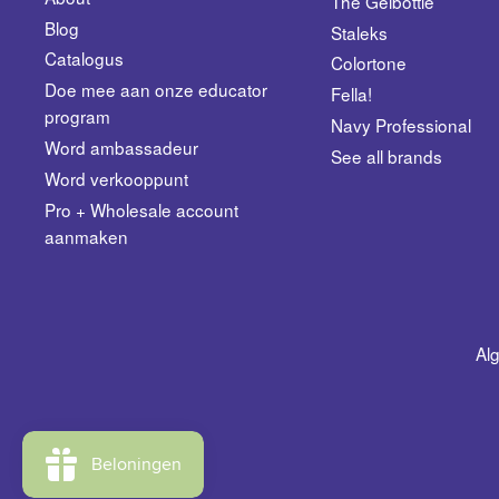
The Gelbottle
Blog
Staleks
Catalogus
Colortone
​Doe mee aan onze educator
Fella!
program
Navy Professional
Word ambassadeur
See all brands
​Word verkooppunt
Pro + Wholesale account
aanmaken
Al