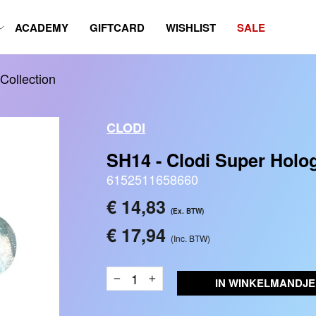
ACADEMY
GIFTCARD
WISHLIST
SALE
Collection
CLODI
SH14 - Clodi Super Holo
6152511658660
Reguliere
€ 14,83
(Ex. BTW)
prijs
€ 17,94
(Inc. BTW)
IN WINKELMANDJE
−
+