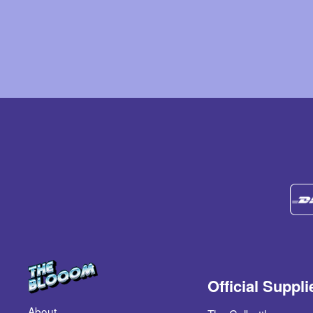
Official Suppli
About