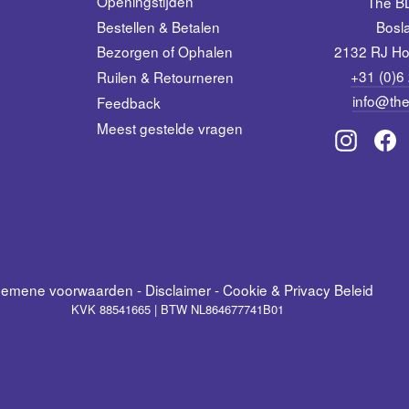
Openingstijden
The 
Bestellen & Betalen
Bosl
2132 RJ Ho
Bezorgen of Ophalen
+31 (0)6
Ruilen & Retourneren
info@the
Feedback
Meest gestelde vragen
Instagr
F
gemene voorwaarden
-
Disclaimer
-
Cookie & Privacy Beleid
KVK 88541665 | BTW NL864677741B01