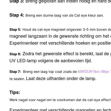
Breng gelpolish aan indien nodig en hard de
Stap 3:
Stap 4:
Breng een dunne laag van de Cat eye kleur aan.
Stap 5:
Houd de cat-eye magneet ongeveer 3-5 mm boven de
magneet langzaam in de gewenste richting om het e
Experimenteer met verschillende hoeken en positie
Zodra het gewenste effect is bereikt, laat de
Stap 6:
UV LED-lamp volgens de aanbevolen tijd.
MAYOUR Non-Wipe T
Stap 7:
Breng een laag top coat zoals de
Laat deze uitharden onder de lamp.
te sealen.
Tips:
Werk nagel voor nagel om te voorkomen dat de cat-eye effect
Experimenteer met verschillende magneten en tec