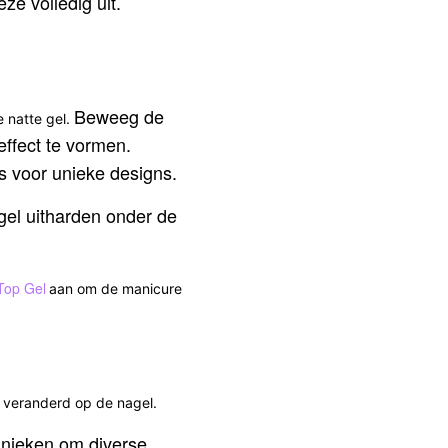
ze volledig uit.
Beweeg de
 natte gel.
ffect te vormen.
s voor unieke designs.
 gel uitharden onder de
op Gel
aan om de manicure
 veranderd op de nagel.
hnieken om diverse