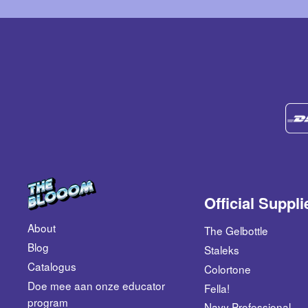
Official Suppli
About
The Gelbottle
Blog
Staleks
Catalogus
Colortone
​Doe mee aan onze educator
Fella!
program
Navy Professional