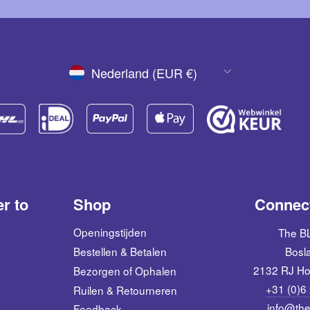
VALUTA
Nederland (EUR €)
er to
Shop
Connect
Openingstijden
The 
Bestellen & Betalen
Bosl
2132 RJ Ho
Bezorgen of Ophalen
+31 (0)6
Ruilen & Retourneren
info@the
Feedback