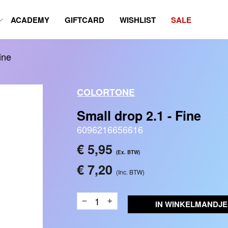
ACADEMY
GIFTCARD
WISHLIST
SALE
ine
COLORTONE
Small drop 2.1 - Fine
6096216656616
Reguliere
€ 5,95
(Ex. BTW)
prijs
€ 7,20
(Inc. BTW)
IN WINKELMANDJE
−
+