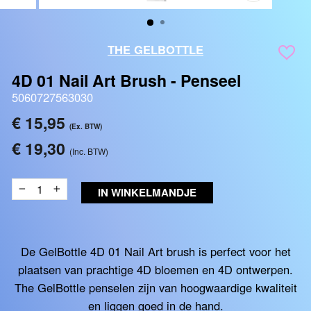
SLUITEN
(ESC)
THE GELBOTTLE
4D 01 Nail Art Brush - Penseel
5060727563030
Reguliere
€ 15,95
(Ex. BTW)
prijs
€ 19,30
(Inc. BTW)
IN WINKELMANDJE
−
+
De GelBottle 4D 01 Nail Art brush is perfect voor het
plaatsen van prachtige 4D bloemen en 4D ontwerpen.
The GelBottle penselen zijn van hoogwaardige kwaliteit
en liggen goed in de hand.