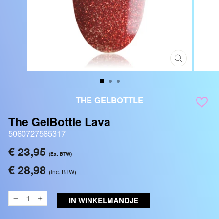
SLUITEN
(ESC)
THE GELBOTTLE
The GelBottle Lava
5060727565317
Reguliere
€ 23,95
(Ex. BTW)
prijs
€ 28,98
(Inc. BTW)
IN WINKELMANDJE
−
+