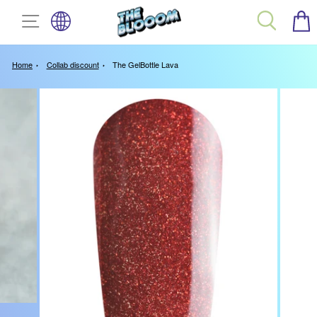
TAAL
Spring
SITE NAVIGATIE
ZOEK
naar
inhoud
Home
Collab discount
The GelBottle Lava