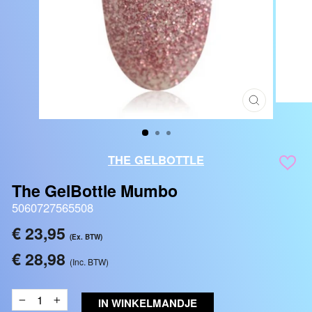
SLUITEN
(ESC)
THE GELBOTTLE
The GelBottle Mumbo
5060727565508
Reguliere
€ 23,95
(Ex. BTW)
prijs
€ 28,98
(Inc. BTW)
IN WINKELMANDJE
−
+