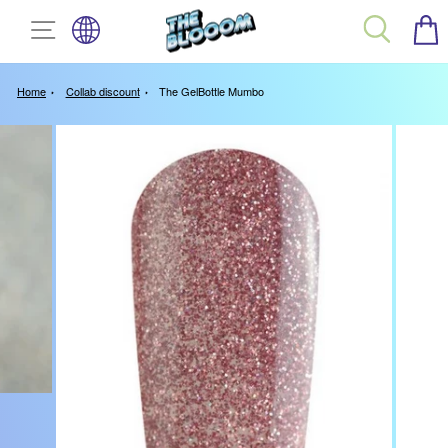
TAAL
Spring
SITE NAVIGATIE
ZOEK
naar
inhoud
Home
Collab discount
The GelBottle Mumbo