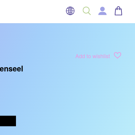
TAAL
WINK
ZOEK
INLOGGEN
Add to wishlist
Penseel