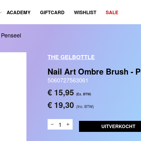
ACADEMY
GIFTCARD
WISHLIST
SALE
 Penseel
THE GELBOTTLE
Nail Art Ombre Brush - 
5060727563061
Reguliere
€ 15,95
(Ex. BTW)
prijs
€ 19,30
(Inc. BTW)
UITVERKOCHT
−
+