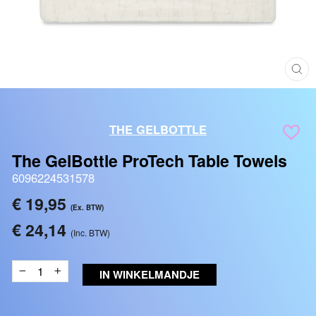
SLU
(ES
THE GELBOTTLE
The GelBottle ProTech Table Towels
6096224531578
Reguliere
€ 19,95
(Ex. BTW)
prijs
€ 24,14
(Inc. BTW)
IN WINKELMANDJE
−
+