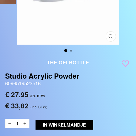
SLUITEN
(ESC)
THE GELBOTTLE
Studio Acrylic Powder
6096519523516
Reguliere
€ 27,95
(Ex. BTW)
prijs
€ 33,82
(Inc. BTW)
IN WINKELMANDJE
−
+