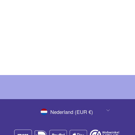
The GelBottle Trick
€ 23,95
(Ex. BTW)
€ 28,98
(Inc. BTW)
VALUTA
Nederland (EUR €)