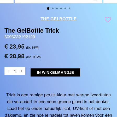
SLUITEN
(ESC)
THE GELBOTTLE
The GelBottle Trick
6096232192129
Reguliere
€ 23,95
(Ex. BTW)
prijs
€ 28,98
(Inc. BTW)
IN WINKELMANDJE
−
+
Trick is een romige perzik-kleur met warme ivoortinten
die verandert in een neon groene gloed in het donker.
Laad het op onder natuurlijk licht, UV-licht of met een
zaklamp, en zie hoe je nagels tot leven komen voor een