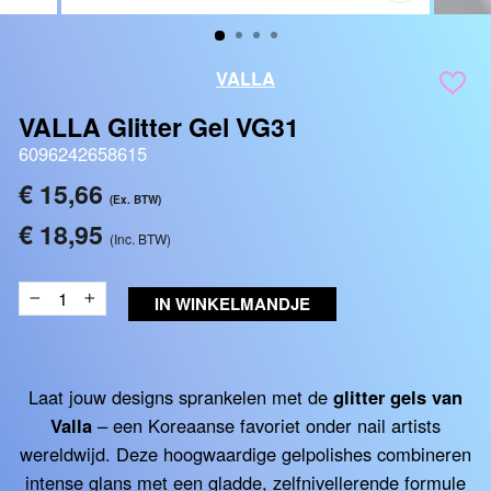
SLUITEN
(ESC)
VALLA
VALLA Glitter Gel VG31
6096242658615
Reguliere
€ 15,66
(Ex. BTW)
prijs
€ 18,95
(Inc. BTW)
IN WINKELMANDJE
−
+
Laat jouw designs sprankelen met de
glitter gels van
Valla
– een Koreaanse favoriet onder nail artists
wereldwijd. Deze hoogwaardige gelpolishes combineren
intense glans met een gladde, zelfnivellerende formule