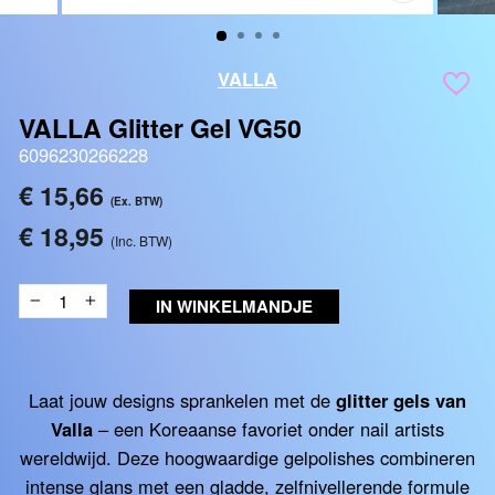
SLUITEN
(ESC)
VALLA
VALLA Glitter Gel VG50
6096230266228
Reguliere
€ 15,66
(Ex. BTW)
prijs
€ 18,95
(Inc. BTW)
IN WINKELMANDJE
−
+
Laat jouw designs sprankelen met de
glitter gels van
Valla
– een Koreaanse favoriet onder nail artists
wereldwijd. Deze hoogwaardige gelpolishes combineren
intense glans met een gladde, zelfnivellerende formule