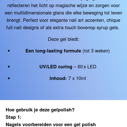
reflecteren het licht op magische wijze en zorgen voor
een multidimensionale glans die elke beweging tot leven
brengt. Perfect voor elegante nail art accenten, chique
full-nail designs of als extra touch bovenop syrup gels.
Deze gel biedt:
Een long-lasting formule
(tot 3 weken)
UV/LED curing
– 60 s LED
Inhoud:
7 x 10ml
Hoe gebruik je deze gelpolish?
Stap 1:
Nagels voorbereiden voor een gel polish