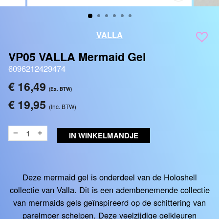
SLUITEN
(ESC)
VALLA
VP05 VALLA Mermaid Gel
6096212429474
Reguliere
€ 16,49
(Ex. BTW)
prijs
€ 19,95
(Inc. BTW)
IN WINKELMANDJE
−
+
Deze mermaid gel is onderdeel van de Holoshell
collectie van Valla. Dit is een adembenemende collectie
van mermaids gels geïnspireerd op de schittering van
parelmoer schelpen. Deze veelzijdige gelkleuren