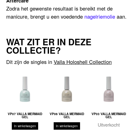
Aftercare
Zodra het gewenste resultaat is bereikt met de
manicure, brengt u een voedende
nagelriemolie
aan.
WAT ZIT ER IN DEZE
COLLECTIE?
Dit zijn de singles in
Valla Holoshell Collection
VP07 VALLA MERMAID
VP06 VALLA MERMAID
VP03 VALLA MERMAID
GEL
GEL
GEL
Uitverkocht
In winkelwagen
In winkelwagen