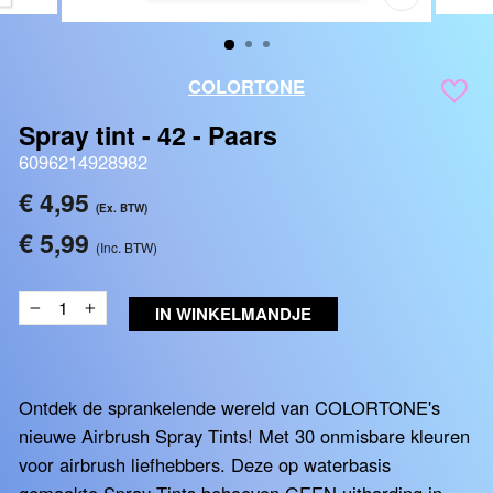
SLUITEN
(ESC)
COLORTONE
Spray tint - 42 - Paars
6096214928982
Reguliere
€ 4,95
(Ex. BTW)
prijs
€ 5,99
(Inc. BTW)
IN WINKELMANDJE
−
+
Ontdek de sprankelende wereld van COLORTONE's
nieuwe Airbrush Spray Tints! Met 30 onmisbare kleuren
voor airbrush liefhebbers. Deze op waterbasis
gemaakte Spray Tints behoeven GEEN uitharding in