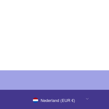
Spray tint - 42 - Paars
€ 4,95
(Ex. BTW)
€ 5,99
(Inc. BTW)
VALUTA
Nederland (EUR €)