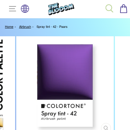
TAAL
Spring
SITE NAVIGATIE
ZOEK
naar
inhoud
Home
Airbrush
Spray tint - 42 - Paars